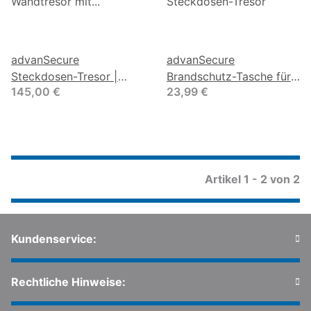
advanSecure
advanSecure
Steckdosen-Tresor |
Brandschutz-Tasche für
145,00 €
23,99 €
Wandtresor mit
Steckdosen-Tresor
Steckdosen-Attrappe
Artikel 1 - 2 von 2
Kundenservice:
Rechtliche Hinweise: